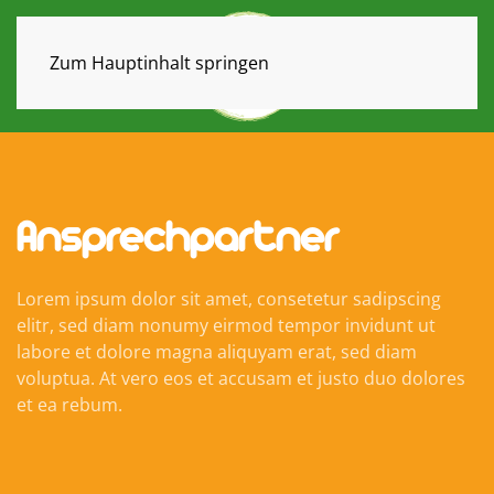
Zum Hauptinhalt springen
Ansprechpartner
069
Lorem ipsum dolor sit amet, consetetur sadipscing
40
elitr, sed diam nonumy eirmod tempor invidunt ut
35
labore et dolore magna aliquyam erat, sed diam
79
voluptua. At vero eos et accusam et justo duo dolores
53
et ea rebum.
0170
069
88
40
069
08
35
75